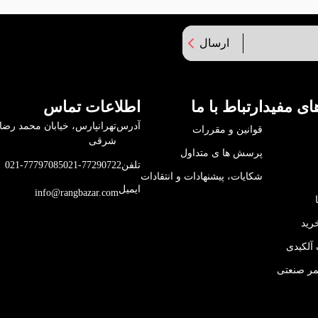
ارسال
ای مفید
ارتباط با ما
اطلاعات تماس
آدرس
قوانین و مقررات
شرقی
پرسش ها ی متداول
تلفن
021-77290722
021-77797085
شکایات، پیشنهادات و انتقادات
ایمیل
info@rangbazar.com
رید
آلکیدی
مر صنعتی