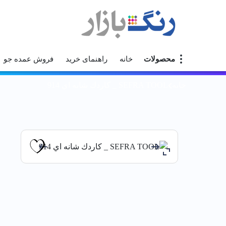
محصولات
خانه
راهنمای خرید
فروش عمده جو
خانه
SEFRA TOOL _ كاردك شانه اي 914