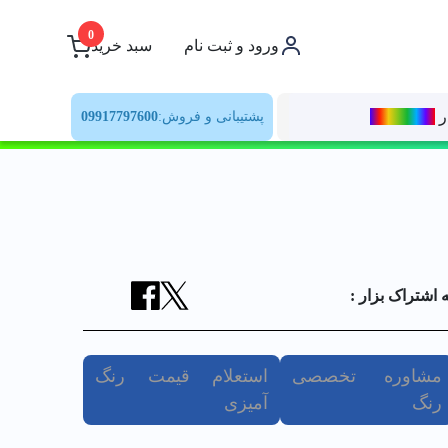
0
ورود و ثبت نام
سبد خرید
ر
رنــگ‌بازار
پشتیبانی و فروش:
09917797600
ه اشتراک بزار :
مشاوره تخصصی
استعلام قیمت رنگ
رنگ
آمیزی