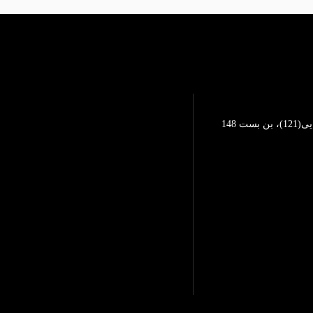
تهرانپارس، خیابان محمد رضایی(121)، بن بست 148