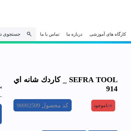
جستجوی د
کارگاه های آموزشی
درباره ما
تماس با ما
SEFRA TOOL _ كاردك شانه اي
ب
914
کد محصول
90002509
ناموجود