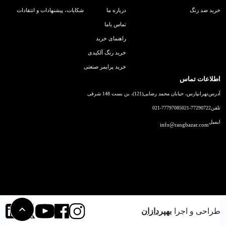
خرید ضد زنگ
درباره ما
شکایات، پیشنهادات و انتقادات
تماس باما
راهنمای خرید
خرید رنگ آلکیدی
خرید پرایمر صنعتی
اطلاعات تماس
آدرس
تهرانپارس، خیابان محمد رضایی(121)، بن بست 148 شرقی
تلفن
021-77290722
021-77797085
ایمیل
info@rangbazar.com
طراحی و اجرا
بهپردازان