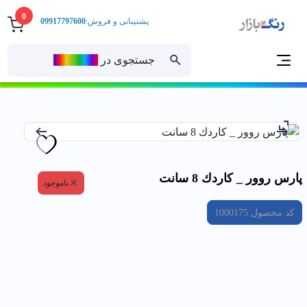
0
پشتیبانی و فروش:
09917797600
جستجوی در
رنــگ‌بازار
خانه
پارس روور _ كاردك 8 سانت
پارس روور _ كاردك 8 سانت
ناموجود
کد محصول
1000175