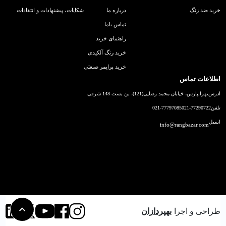
خرید ضد زنگ
درباره ما
شکایات، پیشنهادات و انتقادات
تماس باما
راهنمای خرید
خرید رنگ آلکیدی
خرید پرایمر صنعتی
اطلاعات تماس
آدرس
تهرانپارس، خیابان محمد رضایی(121)، بن بست 148 شرقی
تلفن
021-77290722
021-77797085
ایمیل
info@rangbazar.com
طراحی و اجرا
بهپردازان