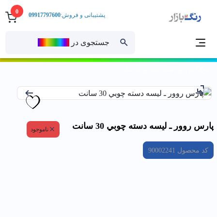
0
پشتیبانی و فروش:
09917797600
جستجوی در
رنــگ‌بازار
خانه
پارس روور ـ ليسه دسته چوبي 30 سانت
پارس روور ـ ليسه دسته چوبي 30 سانت
ناموجود
کد محصول
90002241