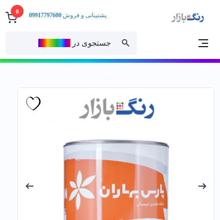
0
پشتیبانی و فروش:
09917797600
جستجوی در
رنــگ‌بازار
خانه
رنگ ساختمانی
رنگ روغنی
رنگ روغنی براق
رنگ روغني مخصوص بتونه پارس بهار گالن