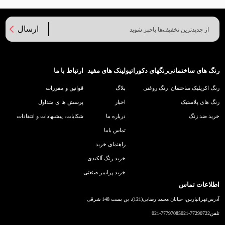
ارسال
رنگ های ساختمانی
رنگهای دکوراتیو
لینک های مفید
ارتباط با ما
رنگ اکریلیک ساختمان
رنگ روغنی
بلاگ
قوانین و مقررات
رنگ های پلاستیک
اخبار
پرسش ها ی متداول
خرید ضد زنگ
درباره ما
شکایات، پیشنهادات و انتقادات
تماس باما
راهنمای خرید
خرید رنگ آلکیدی
خرید پرایمر صنعتی
اطلاعات تماس
آدرس
تهرانپارس، خیابان محمد رضایی(121)، بن بست 148 شرقی
تلفن
021-77290722
021-77797085