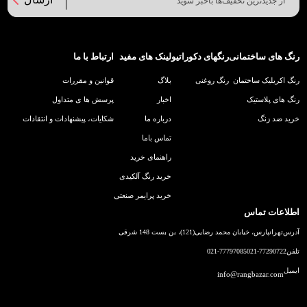
رنگ های ساختمانی
رنگهای دکوراتیو
لینک های مفید
ارتباط با ما
رنگ اکریلیک ساختمان
رنگ روغنی
بلاگ
قوانین و مقررات
رنگ های پلاستیک
اخبار
پرسش ها ی متداول
خرید ضد زنگ
درباره ما
شکایات، پیشنهادات و انتقادات
تماس باما
راهنمای خرید
خرید رنگ آلکیدی
خرید پرایمر صنعتی
اطلاعات تماس
آدرس
تهرانپارس، خیابان محمد رضایی(121)، بن بست 148 شرقی
تلفن
021-77290722
021-77797085
ایمیل
info@rangbazar.com