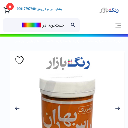
0
پشتیبانی و فروش:
09917797600
جستجوی در
رنــگ‌بازار
خانه
رنگ ساختمانی
رنگ های پایه آب
رنگ پلاستیک
رنگ پلاستيك گل ماش پارس بهار نيمي