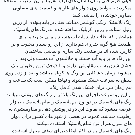
خیلی قدیم حتی زمان انسان های اولیه تقریبا از این ترکیب استفاده
میکردند تا بتوانند روی دیوار های غار ها و قسمت های متفاوتی
تصاویر خودشان را نقاشی کنند.
رنگ پلاستیک رنگی کوپلیمر میباشد یعنی بر پایه پیوندی از رزین
ونیل استات و رزین اکریلیک ساخته شده اند.رنگ های پلاستیک
همانطور که اطلاع دارید پایه آب هستند و بویی ندارند و برای
طبیعت هیچ گونه ضرری هم ندارند از این رو بسیار محبوب و پر
کاربرد شده اند در صنعت رنگ سازی و نقاشی ساختمان.
این رنگ ها بر پایه آب هستند و حلالشون آب هست ولی بعد از
خشک شدن به آب مقاومتی ندارند و با کوچک ترین رطوبتی پاک
میشوند. زمان خشکایی این رنگ ها کوتاه میباشد و بعد از زدن روی
سطح به سرعت خشک میشوند و نهایتا ممکن است یک ساعت و
نیم زمان ببرد برای خشک شدن کامل رنگ.
از این رو سرعت اجرای این رنگ بالا تر از رنگ های روغنی میباشد.
رنگ های پلاستیک در دو نوع نیم پلاستیک و تمام پلاستیک به بازار
عرضه میشود که تفاوت این دو در پوشش دهی و مقاومتشون به
رطوبت میباشد. عموما در بعضی از شهر های کشور برای دیوار
های منزل هم از نوع تمام پلاستیک استفاده میکنند.
رنگ های پلاستیک رو در اکثر اوقات برای سقف منازل استفاده