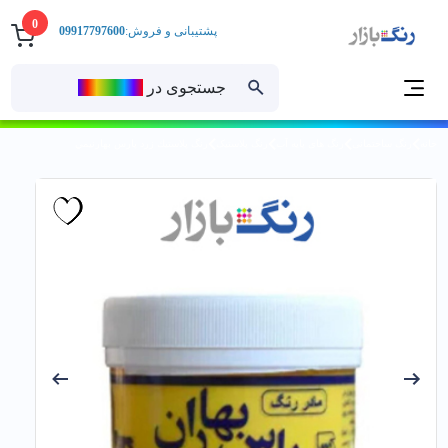
0
پشتیبانی و فروش:
09917797600
جستجوی در
رنــگ‌بازار
خانه
رنگ ساختمانی
رنگ های پایه آب
رنگ پلاستیک
رنگ پلاستيك زرد پارس بهارنيمي