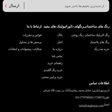
ارسال
رنگ های ساختمانی
رنگهای دکوراتیو
لینک های مفید
ارتباط با ما
رنگ اکریلیک ساختمان
رنگ روغنی
بلاگ
قوانین و مقررات
رنگ های پلاستیک
اخبار
پرسش ها ی متداول
خرید ضد زنگ
درباره ما
شکایات، پیشنهادات و انتقادات
تماس باما
راهنمای خرید
خرید رنگ آلکیدی
خرید پرایمر صنعتی
اطلاعات تماس
آدرس
تهرانپارس، خیابان محمد رضایی(121)، بن بست 148 شرقی
تلفن
021-77290722
021-77797085
ایمیل
info@rangbazar.com