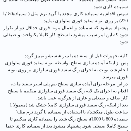
سمباده کاری شود.
سپس اقدام به سمباده کاری مجدد با گرید نرم مثل ( سمباده180یا
220) بر روی بتونه سفید فوری سلولزی نمایید.
پیشنهاد میشود که سمباده و اعمال بتونه فوری حداقل دوبار تکرار
شود که این امر سبب میشود تا سطح کار کاملا يكنواخت و صیقلی
شود.
کلیه تجهیزات قبل از استفاده با تینر شستشو تمییز گردد.
پس از اینکه آماده سازی سطح بواسطه بتونه سفید فوری سلولزی
انجام شد، نوبت به اجرای رنگ سفید فوری سلولزی بر روی بتونه
فوری میرسد.
در این مرحله برای آماده سازی سطح نیم پلی استر سفید مات،
اقدام به اجرای یک لایه رنگ سفید فوری سلولزی میکنیم تا سطح
کار صاف و صیغلی و عاری از هرگونه عیب باشد.
بعد از اینکه رنگ سفید فوری سلولزی کاملا خشک شد (معمولا 1
ساعت طول میکشد)، با استفاده از سمباده با گرید نرم مثل(
سمباده 800 یا 1000)، سطح رنگ شده را سمباده کاری میکنیم تا
سطح کاملا صیغلی شود. پشینهاد میشود بعد از سمباده کاری حتما