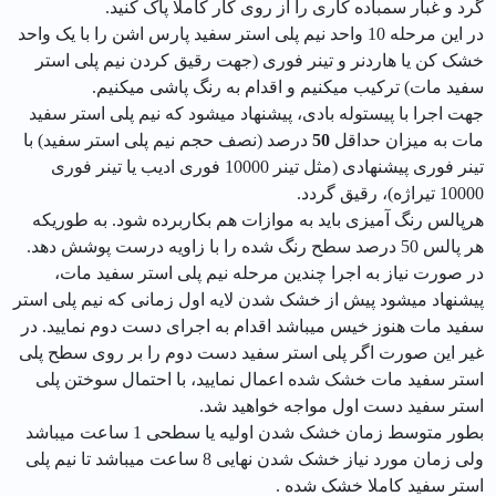
گرد و غبار سمباده کاری را از روی کار کاملا پاک کنید.
در این مرحله 10 واحد نیم پلی استر سفید پارس اشن را با یک واحد
خشک کن یا هاردنر و تینر فوری (جهت رقیق کردن نیم پلی استر
سفید مات) ترکیب میکنیم و اقدام به رنگ پاشی میکنیم.
جهت اجرا با پیستوله بادی، پیشنهاد میشود که نیم پلی استر سفید
مات به میزان حداقل
50
درصد (نصف حجم نیم پلی استر سفید) با
تینر فوری پیشنهادی (مثل تینر 10000 فوری ادیب یا تینر فوری
10000 تیراژه)، رقیق گردد.
هرپالس رنگ آمیزی باید به موازات هم بکاربرده شود. به طوریکه
هر پالس 50 درصد سطح رنگ شده را با زاویه درست پوشش دهد.
در صورت نیاز به اجرا چندین مرحله نیم پلی استر سفید مات،
پیشنهاد میشود پیش از خشک شدن لایه اول زمانی که نیم پلی استر
سفید مات هنوز خیس میباشد اقدام به اجرای دست دوم نمایید. در
غیر این صورت اگر پلی استر سفید دست دوم را بر روی سطح پلی
استر سفید مات خشک شده اعمال نمایید، با احتمال سوختن پلی
استر سفید دست اول مواجه خواهید شد.
بطور متوسط زمان خشک شدن اولیه یا سطحی 1 ساعت میباشد
ولی زمان مورد نیاز خشک شدن نهایی 8 ساعت میباشد تا نیم پلی
استر سفید کاملا خشک شده .