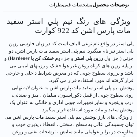
توضیحات محصول
مشخصات فنی
نظرات
ویژگی های رنگ نيم پلي استر سفيد
مات پارس اشن کد 922 كوارت
پلی استر در واقع نام نوعی الیاف است که در زبان فارسی رزین
پلی استر نیز نام میگیرد. نیم پلی استر سفید مات پارس اشن، دو
جزئی ( جز اول
رزین پلی استر
و جز دوم
خشک کن یا
Hardener
) و
بر پایه رزین های کوتاه روغن غیر هوا خشک و رزینهای امینی می
باشد و برروی سطوح چوبی که در معرض شرایط داخلی و خارجی
قرار گرفته اند مورد استفاده قرار می گیرد.
پوشش نیم پلی استر سفید مات پارس اشن به عنوان لایه نهایی
روی سطوح چوبی از قبیل دکوراسیون، مبلمان ، میز و صندلی،
درب و پنجره و سایر تجهیزات چوبی اداری و خانگی به عنوان یک
پوشش سفید و مات مورد استفاده قرار میگیرد.
از ویژگی های بارز پوشش نیم پلی استر سفید مات پارس اشن می
توان چسبندگی عالی به سطح ، سختی ، انعطاف پذیری خوب و
مقاومت در برابر عواملی مانند سایش ، ترشحات نفتی و روغن