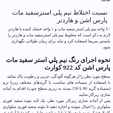
نسبت اختلاط نیم پلی استرسفید مات
پارس اشن و هاردنر
۱۰
واحد نیم پلی استر سفید مات و ۱ واحد خشک کننده یا هاردنر
لازم به ذکر است که مخلوط نیم پلی استرسفید مات و هاردنر را
بایستی سریعا استفاده کرد و نباید برای زمان طولانی نگهداری
شود.
نحوه اجرای رنگ نيم پلي استر سفيد مات
پارس اشن کد 922 كوارت
سطح مورد نظر را از هرگونه آلودگی، چربی و رطوبت پاک نمائید.
با استفاده از سمباده های مناسب با گریدهای مختلف زبرتا نرم
(سمباده گرید 80 تا 150 بسته به زبری سطح چوب) اقدام به آماده
سازی زیرکار نمایید.
پس از آماده سازی زیرکار مورد نظر، یک لایه بتونه سفید فوری
سلولزی را اعمال نموده و اجازه دهید تا بتونه سفید فوری سلولزی
کاملا خشک شود. (معمولا 1 تا 2 ساعت طول میکشد) تا آماده ی