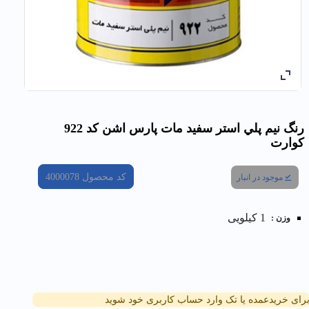
رنگ نيم پلي استر سفيد مات پارس اشن کد 922
كوارت
کد محصول
4000078
موجود در انبار
1 کیلویی
وزن :
رای خریدعمده یا تک وارد حساب کاربری خود شوید