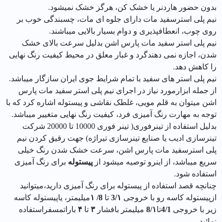
بدون حضور هاردنر یا خشک کن، هرگز خشک نمیشود.
نیم پلی استرسفید مات دارای جلوه ای مات، چسبندگی خوب بر
روی چوب، انعطافپذيری و دوام بسیار بالایی میباشند.
نیم پلی استر سفید مات پارس اشن بدلیل سرعت بالای خشک
شدن، اجازه نمی دهندگرد و غبار معلق در محیط کیفیت رنگ نهایی
را کاهش دهد.
نیم پلی استر های سفید با تمام شرايط جوی ايران سازگار میباشد.
از جمله ابزارمورد نیاز در اجرای نیم پلی استر سفید مات پارس
اشن میتوان به قلم مویی، غلطک نقاشی و پیستوله اشاره کرد که با
توجه به مهارت رنگ آمیزی فرد، کیفیت رنگ نهایی متغییر میباشد.
بدلیل استفاده از تینرفوری( تینر فوری 10000 تا 20000 شرکت
تینرسازی ادیب یا صنایع تینرسازی تیراژه) جهت رقیق کردن نیم
پلی استرسفید مات پارس اشن، سرعت خشک شدن رنگ خیلی
سریع میباشد، از اینرو توصیه میشود از
پیستوله
برای رنگ آمیزی
استفاده شود.
چنانچه قصد استفاده از پیستوله برای رنگ آمیزی دارید،میتوانید
ازپيستوله كاسه رو با خروجی
3/۱
تا
8/ ۱
ميليمتر، ياپيستوله كاسه
زير با خروجی
4/1
تا
8/۱
ميليمتر بافشار
۳
تا
۴
باراتمسفراستفاده
نمائيد.