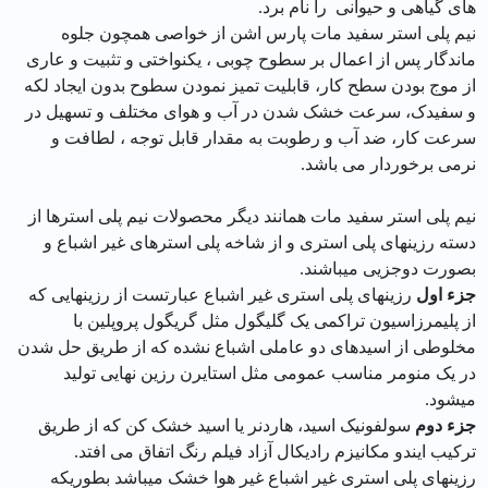
های گیاهی و حیوانی را نام برد.
نیم پلی استر سفید مات پارس اشن از خواصی همچون جلوه
ماندگار پس از اعمال بر سطوح چوبی ، یکنواختی و تثبیت و عاری
از موج بودن سطح کار، قابلیت تمیز نمودن سطوح بدون ایجاد لکه
و سفیدک، سرعت خشک شدن در آب و هوای مختلف و تسهیل در
سرعت کار، ضد آب و رطوبت به مقدار قابل توجه ، لطافت و
نرمی برخوردار می باشد.
نیم پلی استر سفید مات همانند دیگر محصولات نیم پلی استرها از
دسته رزینهای پلی استری و از شاخه پلی استرهای غیر اشباع و
بصورت دوجزیی میباشند.
جزء اول
رزینهای پلی استری غیر اشباع عبارتست از رزینهایی که
از پلیمرزاسیون تراکمی یک گلیگول مثل گریگول پروپلین با
مخلوطی از اسیدهای دو عاملی اشباع نشده که از طریق حل شدن
در یک منومر مناسب عمومی مثل استایرن رزین نهایی تولید
میشود.
جزء دوم
سولفونیک اسید، هاردنر یا اسید خشک کن که از طریق
ترکیب ایندو مکانیزم رادیکال آزاد فیلم رنگ اتفاق می افتد.
رزینهای پلی استری غیر اشباع غیر هوا خشک میباشد بطوریکه