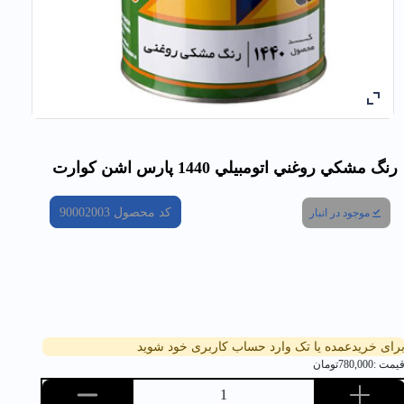
رنگ مشكي روغني اتومبيلي 1440 پارس اشن كوارت
کد محصول
90002003
موجود در انبار
رای خریدعمده یا تک وارد حساب کاربری خود شوید
یمت :
780,000
تومان
1