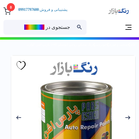
0
پشتیبانی و فروش:
09917797600
جستجوی در
رنــگ‌بازار
خانه
صنعتی و فوری
خودرویی
رنگ مشكي روغني اتومبيلي 1440 پارس اشن كوارت