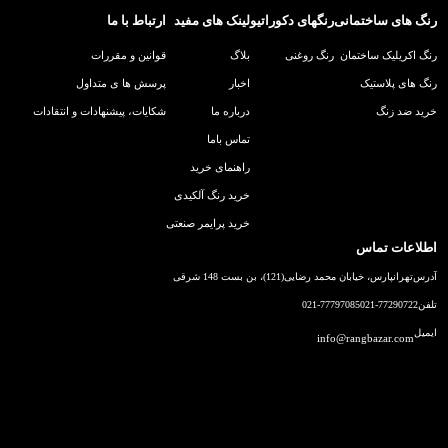
رنگ های ساختمانی
رنگهای دکوراتیو
لینک های مفید
ارتباط با ما
رنگ اکریلیک ساختمان
رنگ روغنی
بلاگ
قوانین و مقررات
رنگ های پلاستیک
اخبار
پرسش ها ی متداول
خرید ضد زنگ
درباره ما
شکایات، پیشنهادات و انتقادات
تماس باما
راهنمای خرید
خرید رنگ آلکیدی
خرید پرایمر صنعتی
اطلاعات تماس
آدرس
تهرانپارس، خیابان محمد رضایی(121)، بن بست 148 شرقی
تلفن
021-77290722
021-77797085
ایمیل
info@rangbazar.com