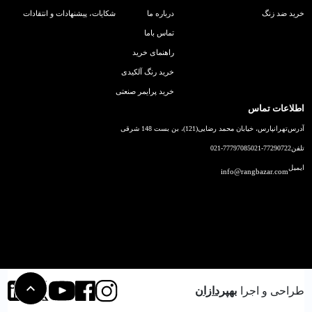
خرید ضد زنگ
درباره ما
شکایات، پیشنهادات و انتقادات
تماس باما
راهنمای خرید
خرید رنگ آلکیدی
خرید پرایمر صنعتی
اطلاعات تماس
آدرس
تهرانپارس، خیابان محمد رضایی(121)، بن بست 148 شرقی
تلفن
021-77290722
021-77797085
ایمیل
info@rangbazar.com
طراحی و اجرا
بهپردازان