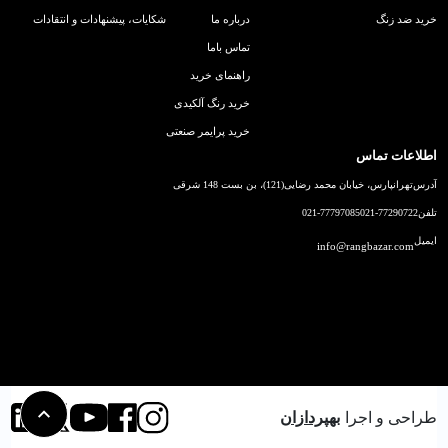
خرید ضد زنگ
درباره ما
شکایات، پیشنهادات و انتقادات
تماس باما
راهنمای خرید
خرید رنگ آلکیدی
خرید پرایمر صنعتی
اطلاعات تماس
آدرس
تهرانپارس، خیابان محمد رضایی(121)، بن بست 148 شرقی
تلفن
021-77290722
021-77797085
ایمیل
info@rangbazar.com
طراحی و اجرا
بهپردازان