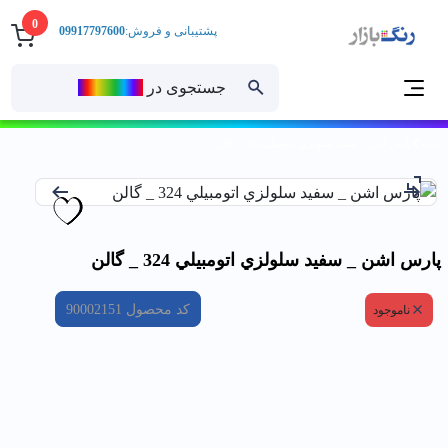
0
پشتیبانی و فروش:
09917797600
جستجوی در
رنــگ‌بازار
خانه
پارس اشن _ سفيد سلولزي اتومبيلي 324 _ گالن
پارس اشن _ سفيد سلولزي اتومبيلي 324 _ گالن
کد محصول
90002151
ناموجود