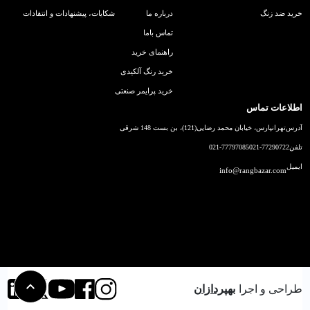
خرید ضد زنگ
درباره ما
شکایات، پیشنهادات و انتقادات
تماس باما
راهنمای خرید
خرید رنگ آلکیدی
خرید پرایمر صنعتی
اطلاعات تماس
آدرس
تهرانپارس، خیابان محمد رضایی(121)، بن بست 148 شرقی
تلفن
021-77290722
021-77797085
ایمیل
info@rangbazar.com
طراحی و اجرا
بهپردازان