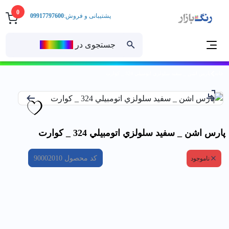
0
پشتیبانی و فروش:
09917797600
جستجوی در
رنــگ‌بازار
خانه
پارس اشن _ سفيد سلولزي اتومبيلي 324 _ كوارت
پارس اشن _ سفيد سلولزي اتومبيلي 324 _ كوارت
کد محصول
90002010
ناموجود