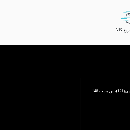
ع کالا
تهرانپارس، خیابان محمد رضایی(121)، بن بست 148