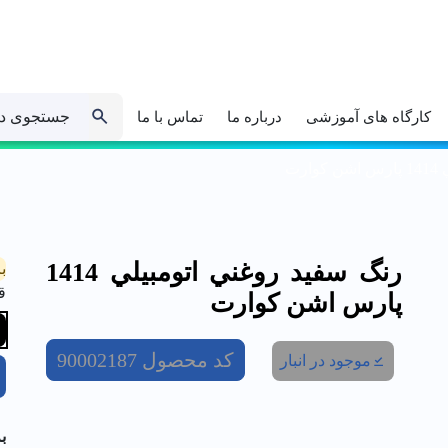
جستجوی د
کارگاه های آموزشی
درباره ما
تماس با ما
رت
رنگ سفيد روغني اتومبيلي 1414
ب
ق
پارس اشن كوارت
کد محصول
90002187
موجود در انبار
ب