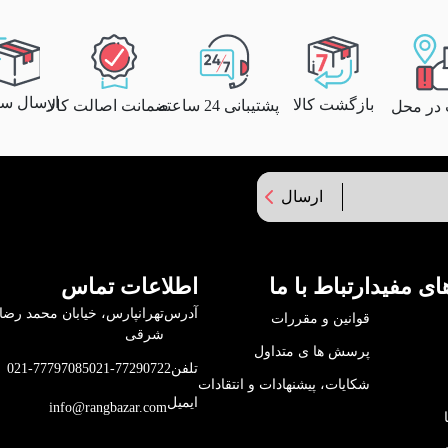
ارسال سری
بازگشت کالا
پشتیبانی 24 ساعته
ضمانت اصالت کالا
 در محل
ارسال
ای مفید
ارتباط با ما
اطلاعات تماس
آدرس
قوانین و مقررات
شرقی
پرسش ها ی متداول
تلفن
021-77290722
021-77797085
شکایات، پیشنهادات و انتقادات
ایمیل
info@rangbazar.com