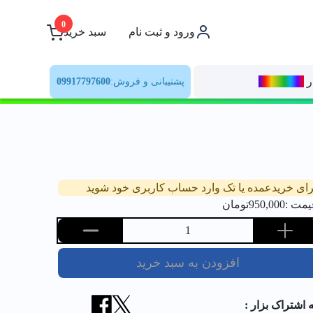
0
ورود و ثبت نام
سبد خرید
ر
رنــگ‌بازار
پشتیبانی و فروش:
09917797600
رای خریدعمده یا تک وارد حساب کاربری خود شوید
یمت :
950,000
تومان
1
افزودن به سبد خرید
ه اشتراک بزار :