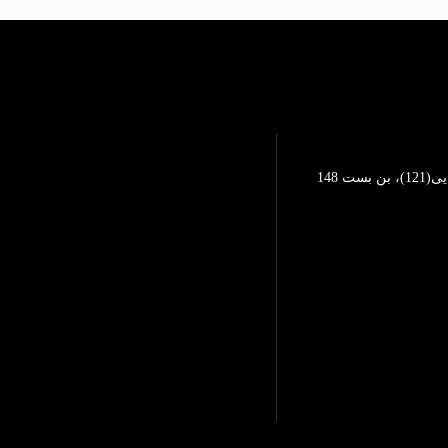
تهرانپارس، خیابان محمد رضایی(121)، بن بست 148