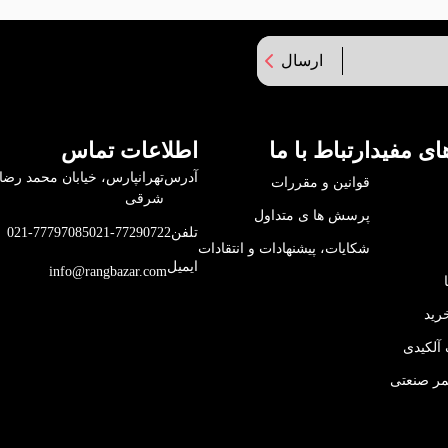
ارسال
ای مفید
ارتباط با ما
اطلاعات تماس
آدرس
قوانین و مقررات
شرقی
پرسش ها ی متداول
تلفن
021-77290722
021-77797085
شکایات، پیشنهادات و انتقادات
ایمیل
info@rangbazar.com
رید
آلکیدی
مر صنعتی