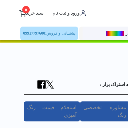
0
ورود و ثبت نام
سبد خرید
ر
رنــگ‌بازار
پشتیبانی و فروش:
09917797600
ه اشتراک بزار :
مشاوره تخصصی
استعلام قیمت رنگ
رنگ
آمیزی