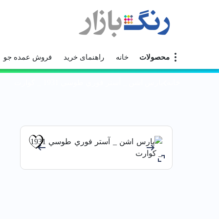
محصولات
خانه
راهنمای خرید
فروش عمده جو
خانه
پارس اشن _ آستر فوري طوسي 1931 _ كوارت