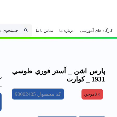
جستجوی د
کارگاه های آموزشی
درباره ما
تماس با ما
پارس اشن _ آستر فوري طوسي
ب
1931 _ كوارت
کد محصول
90002405
ناموجود