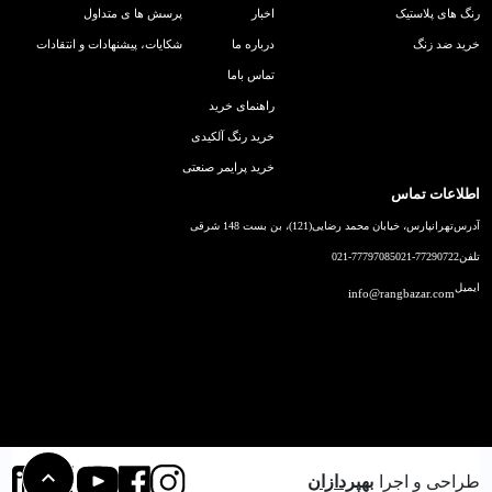
رنگ های پلاستیک
اخبار
پرسش ها ی متداول
خرید ضد زنگ
درباره ما
شکایات، پیشنهادات و انتقادات
تماس باما
راهنمای خرید
خرید رنگ آلکیدی
خرید پرایمر صنعتی
اطلاعات تماس
آدرس
تهرانپارس، خیابان محمد رضایی(121)، بن بست 148 شرقی
تلفن
021-77290722
021-77797085
ایمیل
info@rangbazar.com
طراحی و اجرا
بهپردازان