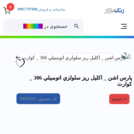
0
پشتیبانی و فروش:
09917797600
جستجوی در
رنــگ‌بازار
خانه
پارس اشن _ اكليل ريز سلولزي اتومبيلي 306 _ كوارت
پارس اشن _ اكليل ريز سلولزي اتومبيلي 306 _
كوارت
کد محصول
90002005
ناموجود