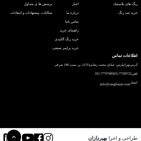
رنگ های پلاستیک
اخبار
پرسش ها ی متداول
خرید ضد زنگ
درباره ما
شکایات، پیشنهادات و انتقادات
تماس باما
راهنمای خرید
خرید رنگ آلکیدی
خرید پرایمر صنعتی
اطلاعات تماس
آدرس
تهرانپارس، خیابان محمد رضایی(121)، بن بست 148 شرقی
تلفن
021-77290722
021-77797085
ایمیل
info@rangbazar.com
طراحی و اجرا
بهپردازان