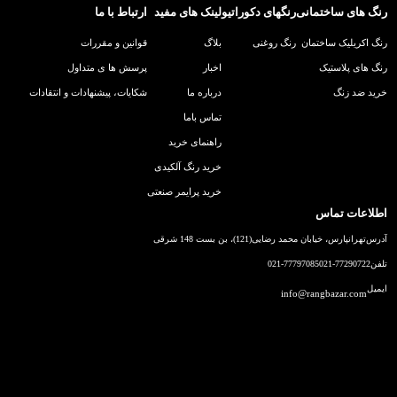
رنگ های ساختمانی
رنگهای دکوراتیو
لینک های مفید
ارتباط با ما
رنگ اکریلیک ساختمان
رنگ روغنی
بلاگ
قوانین و مقررات
رنگ های پلاستیک
اخبار
پرسش ها ی متداول
خرید ضد زنگ
درباره ما
شکایات، پیشنهادات و انتقادات
تماس باما
راهنمای خرید
خرید رنگ آلکیدی
خرید پرایمر صنعتی
اطلاعات تماس
آدرس
تهرانپارس، خیابان محمد رضایی(121)، بن بست 148 شرقی
تلفن
021-77290722
021-77797085
ایمیل
info@rangbazar.com