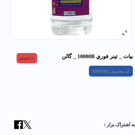
بيات _ تينر فوري 10000B _ گالن
ناموجود
کد محصول
90002882
ه اشتراک بزار :