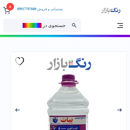
0
پشتیبانی و فروش:
09917797600
جستجوی در
رنــگ‌بازار
خانه
صنعتی و فوری
تینر روغنی
بيات _ تينر فوري 10000B _ گالن