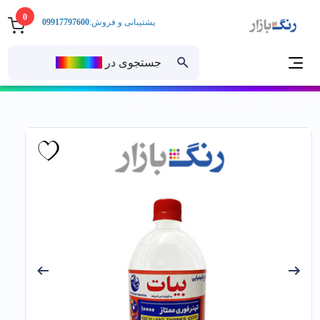
0
پشتیبانی و فروش:
09917797600
جستجوی در
رنــگ‌بازار
خانه
صنعتی و فوری
تینر روغنی
تينر فوري 10000A بيات ليتر