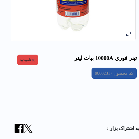
تينر فوري 10000A بيات ليتر
ناموجود
کد محصول
90002317
ه اشتراک بزار :