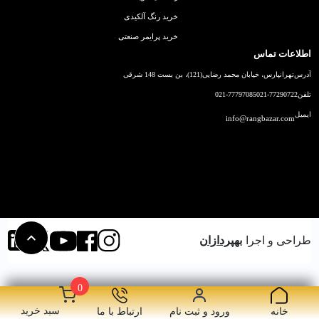
خرید رنگ آلکیدی
خرید پرایمر صنعتی
اطلاعات تماس
آدرس
تهرانپارس، خیابان محمد رضایی(121)، بن بست 148 شرقی
تلفن
021-77290722
021-77797085
ایمیل
info@rangbazar.com
طراحی و اجرا
بهپردازان
0
سبد خرید
خانه
ورود و ثبت نام
ارتباط با ما