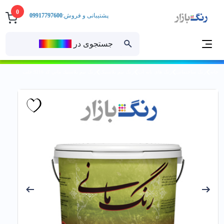
0
پشتیبانی و فروش:
09917797600
جستجوی در
رنــگ‌بازار
خانه
رنگ ساختمانی
رنگ های پایه آب
رنگ نیم پلاستیک
رنگ نيم پلاستيك ماني کد 9216 حلب