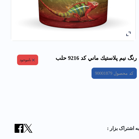
رنگ نيم پلاستيك ماني کد 9216 حلب
ناموجود
کد محصول
90001879
ه اشتراک بزار :