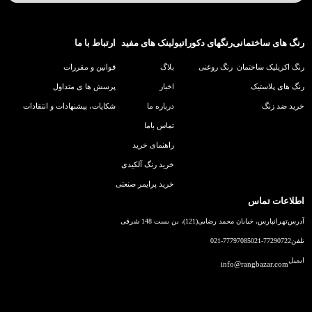
رنگ های ساختمانی
رنگهای دکوراتیو
لینک های مفید
ارتباط با ما
رنگ اکریلیک ساختمان
رنگ روغنی
بلاگ
قوانین و مقررات
رنگ های پلاستیک
اخبار
پرسش ها ی متداول
خرید ضد زنگ
درباره ما
شکایات، پیشنهادات و انتقادات
تماس باما
راهنمای خرید
خرید رنگ آلکیدی
خرید پرایمر صنعتی
اطلاعات تماس
آدرس
تهرانپارس، خیابان محمد رضایی(121)، بن بست 148 شرقی
تلفن
021-77290722
021-77797085
ایمیل
info@rangbazar.com