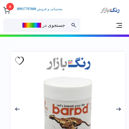
0
پشتیبانی و فروش:
09917797600
جستجوی در
رنــگ‌بازار
خانه
رنگ ساختمانی
رنگ های پایه آب
رنگ اکریلیک ساختمانی
رنگ اكريليك آبي باراد ربعي