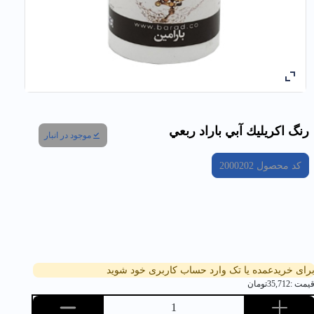
رنگ اكريليك آبي باراد ربعي
موجود در انبار
کد محصول
2000202
رای خریدعمده یا تک وارد حساب کاربری خود شوید
یمت :
35,712
تومان
1