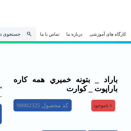
جستجوی د
کارگاه های آموزشی
درباره ما
تماس با ما
باراد _ بتونه خميري همه كاره
ب
باراپوت _ كوارت
کد محصول
90002325
ناموجود