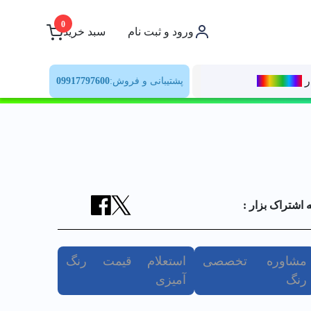
0
ورود و ثبت نام
سبد خرید
ر
رنــگ‌بازار
پشتیبانی و فروش:
09917797600
ه اشتراک بزار :
مشاوره تخصصی
استعلام قیمت رنگ
رنگ
آمیزی