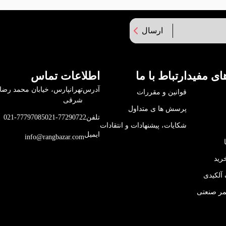
ارسال
ای مفید
ارتباط با ما
اطلاعات تماس
آدرس
قوانین و مقررات
شرقی
پرسش ها ی متداول
تلفن
021-77290722
021-77797085
شکایات، پیشنهادات و انتقادات
ایمیل
info@rangbazar.com
رید
آلکیدی
مر صنعتی