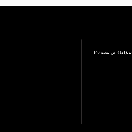
تهرانپارس، خیابان محمد رضایی(121)، بن بست 148