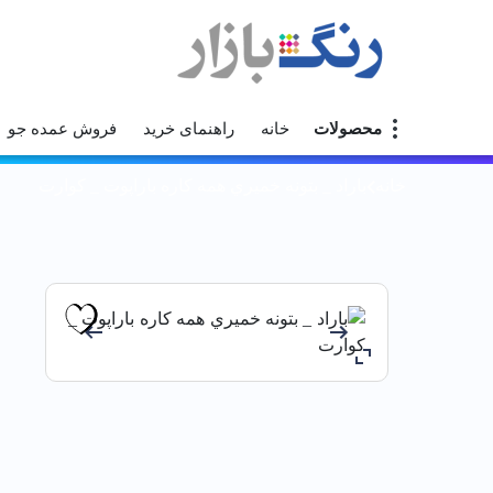
محصولات
خانه
راهنمای خرید
فروش عمده جو
خانه
باراد _ بتونه خميري همه كاره باراپوت _ كوارت