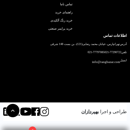
تماس باما
راهنمای خرید
خرید رنگ آلکیدی
خرید پرایمر صنعتی
اطلاعات تماس
آدرس
تهرانپارس، خیابان محمد رضایی(121)، بن بست 148 شرقی
تلفن
021-77290722
021-77797085
ایمیل
info@rangbazar.com
طراحی و اجرا
بهپردازان