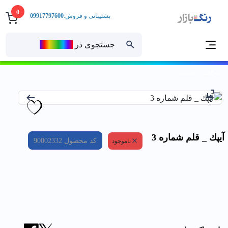
0
پشتیبانی و فروش:
09917797600
جستجوی در
رنــگ‌بازار
خانه
آيپك _ قلم شماره 3
آيپك _ قلم شماره 3
کد محصول
90002332
ناموجود