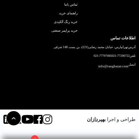
تماس باما
راهنمای خرید
خرید رنگ آلکیدی
خرید پرایمر صنعتی
اطلاعات تماس
آدرس
تهرانپارس، خیابان محمد رضایی(121)، بن بست 148 شرقی
تلفن
021-77290722
021-77797085
ایمیل
info@rangbazar.com
طراحی و اجرا
بهپردازان