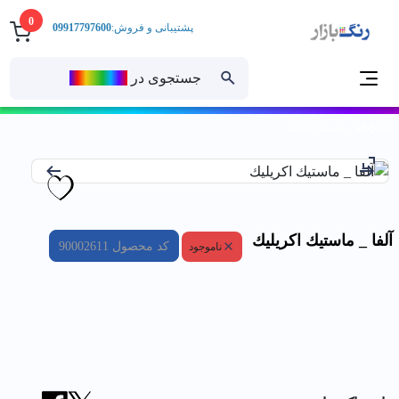
0
پشتیبانی و فروش:
09917797600
جستجوی در
رنــگ‌بازار
خانه
آلفا _ ماستيك اكريليك
آلفا _ ماستيك اكريليك
کد محصول
90002611
ناموجود