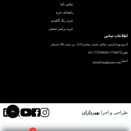
تماس باما
راهنمای خرید
خرید رنگ آلکیدی
خرید پرایمر صنعتی
اطلاعات تماس
آدرس
تهرانپارس، خیابان محمد رضایی(121)، بن بست 148 شرقی
تلفن
021-77290722
021-77797085
ایمیل
info@rangbazar.com
طراحی و اجرا
بهپردازان