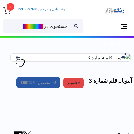
0
پشتیبانی و فروش:
09917797600
جستجوی در
رنــگ‌بازار
خانه
آلبويا ـ قلم شماره 3
آلبويا ـ قلم شماره 3
کد محصول
90001929
ناموجود