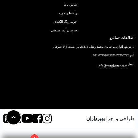
تماس باما
راهنمای خرید
خرید رنگ آلکیدی
خرید پرایمر صنعتی
اطلاعات تماس
آدرس
تهرانپارس، خیابان محمد رضایی(121)، بن بست 148 شرقی
تلفن
021-77290722
021-77797085
ایمیل
info@rangbazar.com
طراحی و اجرا
بهپردازان