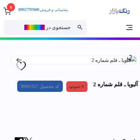
0
پشتیبانی و فروش:
09917797600
جستجوی در
رنــگ‌بازار
خانه
آلبويا ـ قلم شماره 2
آلبويا ـ قلم شماره 2
کد محصول
90001927
ناموجود