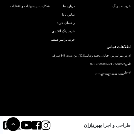
خرید ضد زنگ
درباره ما
شکایات، پیشنهادات و انتقادات
تماس باما
راهنمای خرید
خرید رنگ آلکیدی
خرید پرایمر صنعتی
اطلاعات تماس
آدرس
تهرانپارس، خیابان محمد رضایی(121)، بن بست 148 شرقی
تلفن
021-77290722
021-77797085
ایمیل
info@rangbazar.com
طراحی و اجرا
بهپردازان