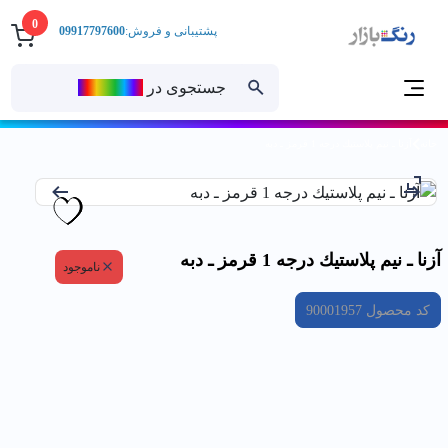
0
پشتیبانی و فروش:
09917797600
جستجوی در
رنــگ‌بازار
خانه
آزنا ـ نيم پلاستيك درجه 1 قرمز ـ دبه
آزنا ـ نيم پلاستيك درجه 1 قرمز ـ دبه
ناموجود
کد محصول
90001957