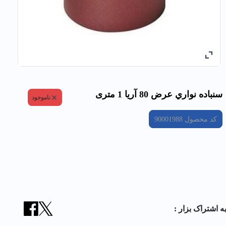
سنباده نواري عرض 80 آریا 1 متری
ناموجود
کد محصول
90001988
ه اشتراک بزار :