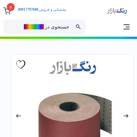
0
پشتیبانی و فروش:
09917797600
جستجوی در
رنــگ‌بازار
خانه
ابزارآلات
سنباده
سنباده نواري عرض 80 آریا 1 متری