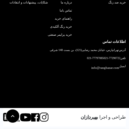
خرید ضد زنگ
درباره ما
شکایات، پیشنهادات و انتقادات
تماس باما
راهنمای خرید
خرید رنگ آلکیدی
خرید پرایمر صنعتی
اطلاعات تماس
آدرس
تهرانپارس، خیابان محمد رضایی(121)، بن بست 148 شرقی
تلفن
021-77290722
021-77797085
ایمیل
info@rangbazar.com
طراحی و اجرا
بهپردازان