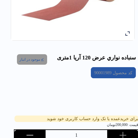
سنباده نواري عرض 120 آریا 1متری
موجود در انبار
کد محصول
90001989
رای خریدعمده یا تک وارد حساب کاربری خود شوید
یمت :
200,000
تومان
1