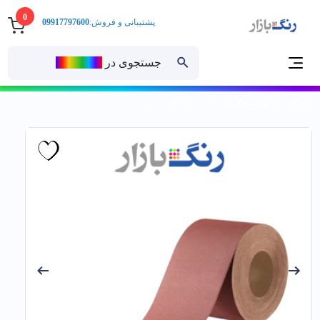
0
پشتیبانی و فروش:
09917797600
جستجوی در
رنــگ‌بازار
خانه
ابزارآلات
سنباده
سنباده نواري عرض 120 آریا 1متری