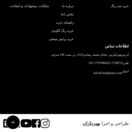
خرید ضد زنگ
درباره ما
شکایات، پیشنهادات و انتقادات
تماس باما
راهنمای خرید
خرید رنگ آلکیدی
خرید پرایمر صنعتی
اطلاعات تماس
آدرس
تهرانپارس، خیابان محمد رضایی(121)، بن بست 148 شرقی
تلفن
021-77290722
021-77797085
ایمیل
info@rangbazar.com
طراحی و اجرا
بهپردازان