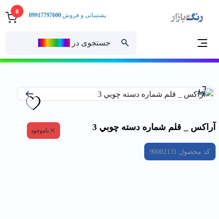
0
پشتیبانی و فروش:
09917797600
جستجوی در
رنــگ‌بازار
خانه
آراكس _ قلم شماره دسته چوبي 3
آراكس _ قلم شماره دسته چوبي 3
ناموجود
کد محصول
90002131