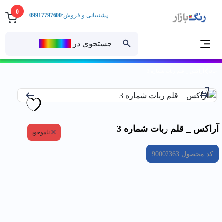
0
پشتیبانی و فروش:
09917797600
جستجوی در
رنــگ‌بازار
خانه
آراكس _ قلم ربات شماره 3
آراكس _ قلم ربات شماره 3
ناموجود
کد محصول
90002363