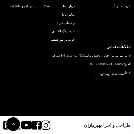
خرید ضد زنگ
درباره ما
شکایات، پیشنهادات و انتقادات
تماس باما
راهنمای خرید
خرید رنگ آلکیدی
خرید پرایمر صنعتی
اطلاعات تماس
آدرس
تهرانپارس، خیابان محمد رضایی(121)، بن بست 148 شرقی
تلفن
021-77290722
021-77797085
ایمیل
info@rangbazar.com
طراحی و اجرا
بهپردازان