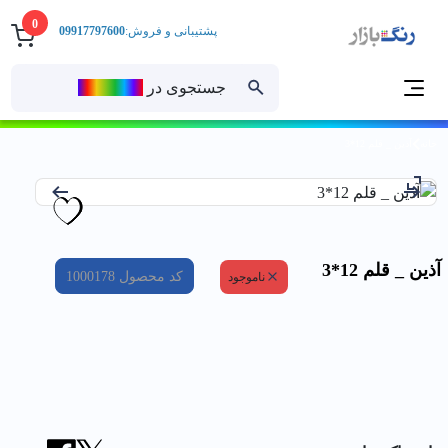
0
پشتیبانی و فروش:
09917797600
جستجوی در
رنــگ‌بازار
خانه
آذين _ قلم 12*3
آذين _ قلم 12*3
کد محصول
1000178
ناموجود