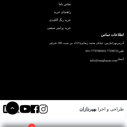
تماس باما
راهنمای خرید
خرید رنگ آلکیدی
خرید پرایمر صنعتی
اطلاعات تماس
آدرس
تهرانپارس، خیابان محمد رضایی(121)، بن بست 148 شرقی
تلفن
021-77290722
021-77797085
ایمیل
info@rangbazar.com
طراحی و اجرا
بهپردازان