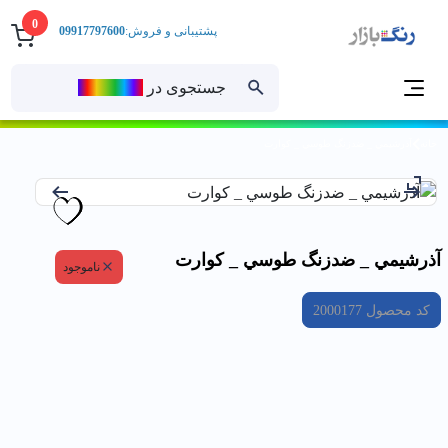
0
پشتیبانی و فروش:
09917797600
جستجوی در
رنــگ‌بازار
خانه
آذرشيمي _ ضدزنگ طوسي _ كوارت
آذرشيمي _ ضدزنگ طوسي _ كوارت
ناموجود
کد محصول
2000177