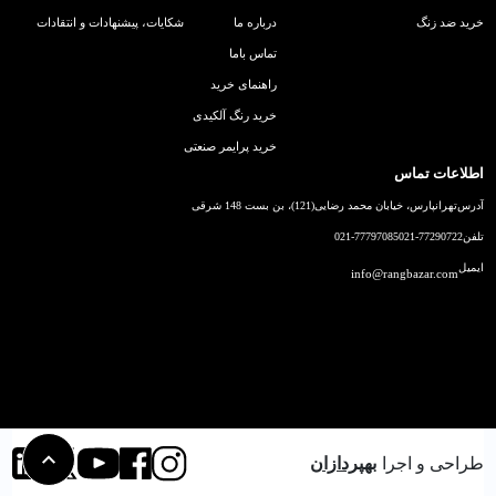
خرید ضد زنگ
درباره ما
شکایات، پیشنهادات و انتقادات
تماس باما
راهنمای خرید
خرید رنگ آلکیدی
خرید پرایمر صنعتی
اطلاعات تماس
آدرس
تهرانپارس، خیابان محمد رضایی(121)، بن بست 148 شرقی
تلفن
021-77290722
021-77797085
ایمیل
info@rangbazar.com
طراحی و اجرا
بهپردازان