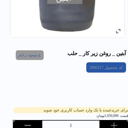
آبتين _ روغن زير كار _ حلب
موجود در انبار
کد محصول
2000317
رای خریدعمده یا تک وارد حساب کاربری خود شوید
یمت :
1,050,000
تومان
1