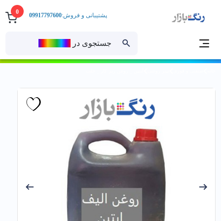
0
پشتیبانی و فروش:
09917797600
جستجوی در
رنــگ‌بازار
خانه
صنعتی و فوری
تینر روغنی
آبتين _ روغن زير كار _ حلب