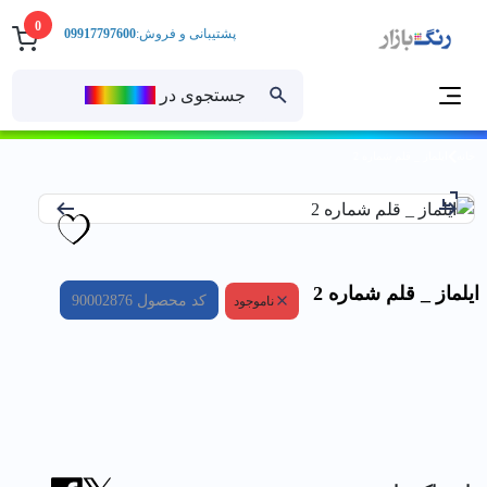
0
پشتیبانی و فروش:
09917797600
جستجوی در
رنــگ‌بازار
خانه
ايلماز _ قلم شماره 2
ايلماز _ قلم شماره 2
کد محصول
90002876
ناموجود