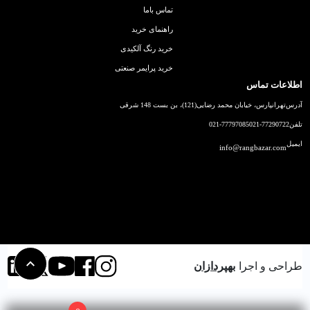
تماس باما
راهنمای خرید
خرید رنگ آلکیدی
خرید پرایمر صنعتی
اطلاعات تماس
آدرس
تهرانپارس، خیابان محمد رضایی(121)، بن بست 148 شرقی
تلفن
021-77290722
021-77797085
ایمیل
info@rangbazar.com
طراحی و اجرا
بهپردازان