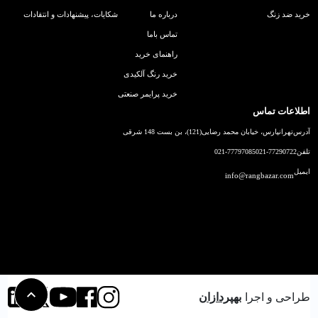
خرید ضد زنگ
درباره ما
شکایات، پیشنهادات و انتقادات
تماس باما
راهنمای خرید
خرید رنگ آلکیدی
خرید پرایمر صنعتی
اطلاعات تماس
آدرس
تهرانپارس، خیابان محمد رضایی(121)، بن بست 148 شرقی
تلفن
021-77290722
021-77797085
ایمیل
info@rangbazar.com
طراحی و اجرا
بهپردازان