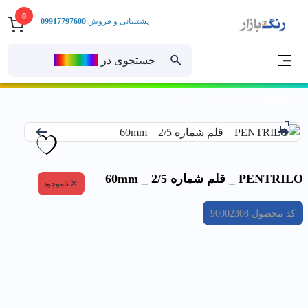
0
پشتیبانی و فروش:
09917797600
جستجوی در
رنــگ‌بازار
خانه
PENTRILO _ قلم شماره 2/5 _ 60mm
PENTRILO _ قلم شماره 2/5 _ 60mm
ناموجود
کد محصول
90002308