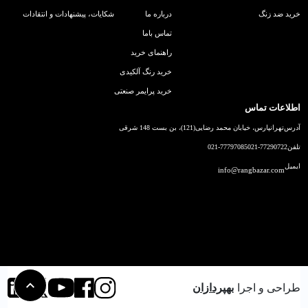
خرید ضد زنگ
درباره ما
شکایات، پیشنهادات و انتقادات
تماس باما
راهنمای خرید
خرید رنگ آلکیدی
خرید پرایمر صنعتی
اطلاعات تماس
آدرس
تهرانپارس، خیابان محمد رضایی(121)، بن بست 148 شرقی
تلفن
021-77290722
021-77797085
ایمیل
info@rangbazar.com
طراحی و اجرا
بهپردازان