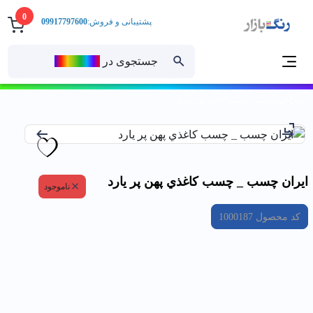
0
پشتیبانی و فروش:
09917797600
جستجوی در
رنــگ‌بازار
خانه
ايران چسب _ چسب كاغذي پهن پر يارد
ايران چسب _ چسب كاغذي پهن پر يارد
ناموجود
کد محصول
1000187