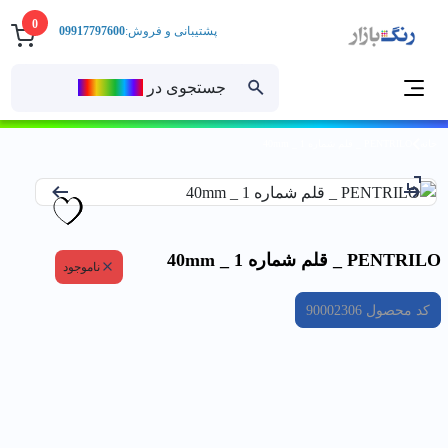
0
پشتیبانی و فروش:
09917797600
جستجوی در
رنــگ‌بازار
خانه
PENTRILO _ قلم شماره 1 _ 40mm
PENTRILO _ قلم شماره 1 _ 40mm
ناموجود
کد محصول
90002306