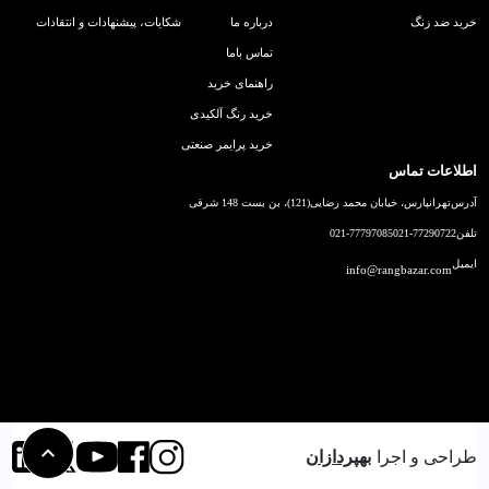
خرید ضد زنگ
درباره ما
شکایات، پیشنهادات و انتقادات
تماس باما
راهنمای خرید
خرید رنگ آلکیدی
خرید پرایمر صنعتی
اطلاعات تماس
آدرس
تهرانپارس، خیابان محمد رضایی(121)، بن بست 148 شرقی
تلفن
021-77290722
021-77797085
ایمیل
info@rangbazar.com
طراحی و اجرا
بهپردازان