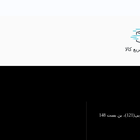
ع کالا
تهرانپارس، خیابان محمد رضایی(121)، بن بست 148