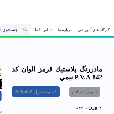
جستجوی د
کارگاه های آموزشی
درباره ما
تماس با ما
لاستيك قرمز الوان کد 842 P.V.A نيمي
مادررنگ پلاستيك قرمز الوان کد
ب
ق
842 P.V.A نيمي
کد محصول
2000488
موجود در انبار
وزن :
نیمی
ب