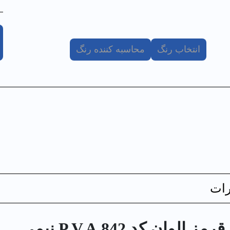
انتخاب رنگ
محاسبه کننده رنگ
ات
ن کد 842 P.V.A نيمي