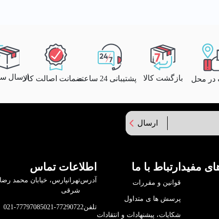
ارسال سری
بازگشت کالا
پشتیبانی 24 ساعته
ضمانت اصالت کالا
 در محل
ارسال
ای مفید
ارتباط با ما
اطلاعات تماس
آدرس
قوانین و مقررات
شرقی
پرسش ها ی متداول
تلفن
021-77290722
021-77797085
شکایات، پیشنهادات و انتقادات