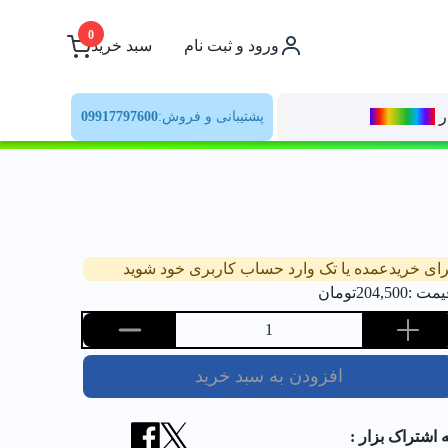
0
ورود و ثبت نام
سبد خرید
ر
رنــگ‌بازار
پشتیبانی و فروش:
09917797600
رای خریدعمده یا تک وارد حساب کاربری خود شوید
یمت :
204,500
تومان
1
افزودن به سبد خرید
ه اشتراک بزار :