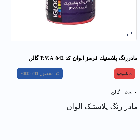
مادررنگ پلاستيك قرمز الوان کد 842 P.V.A گالن
کد محصول
90002783
ناموجود
گالن
وزن :
مادر رنگ پلاستیک الوان