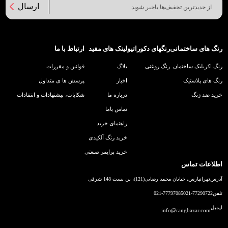
ارسال
رنگ های ساختمانی
رنگهای دکوراتیو
لینک های مفید
ارتباط با ما
رنگ اکریلیک ساختمان
رنگ روغنی
بلاگ
قوانین و مقررات
رنگ های پلاستیک
اخبار
پرسش ها ی متداول
خرید ضد زنگ
درباره ما
شکایات، پیشنهادات و انتقادات
تماس باما
راهنمای خرید
خرید رنگ آلکیدی
خرید پرایمر صنعتی
اطلاعات تماس
آدرس
تهرانپارس، خیابان محمد رضایی(121)، بن بست 148 شرقی
تلفن
021-77290722
021-77797085
ایمیل
info@rangbazar.com