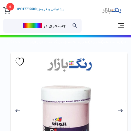
0
پشتیبانی و فروش:
09917797600
جستجوی در
رنــگ‌بازار
خانه
رنگ ساختمانی
مادر رنگ
مادر رنگ پلاستیک
مادررنگ پلاستيك قرمز الوان کد 842 P.V.A گالن