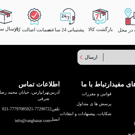
ارسال سری
بازگشت کالا
پشتیبانی 24 ساعته
ضمانت اصالت کالا
 در محل
ارسال
ای مفید
ارتباط با ما
اطلاعات تماس
آدرس
قوانین و مقررات
شرقی
پرسش ها ی متداول
تلفن
021-77290722
021-77797085
شکایات، پیشنهادات و انتقادات
ایمیل
info@rangbazar.com
رید