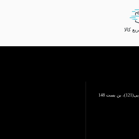
ع کالا
تهرانپارس، خیابان محمد رضایی(121)، بن بست 148