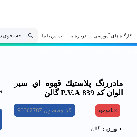
جستجوی د
کارگاه های آموزشی
درباره ما
تماس با ما
لاستيك قهوه اي سير الوان کد 839 P.V.A گالن
مادررنگ پلاستيك قهوه اي سير
ب
الوان کد 839 P.V.A گالن
کد محصول
90002787
ناموجود
وزن :
گالن