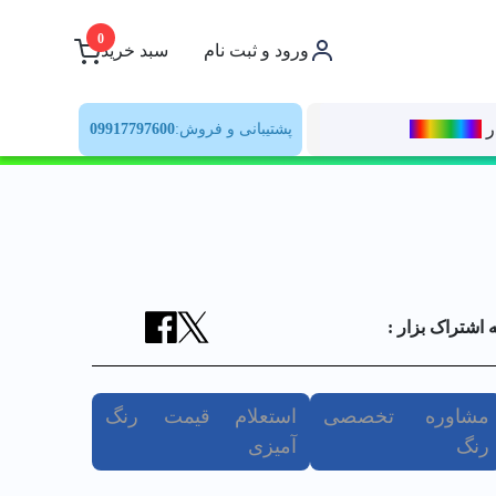
0
ورود و ثبت نام
سبد خرید
ر
رنــگ‌بازار
پشتیبانی و فروش:
09917797600
ه اشتراک بزار :
مشاوره تخصصی
استعلام قیمت رنگ
رنگ
آمیزی