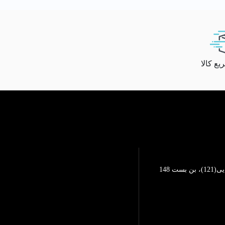
ع کالا
تهرانپارس، خیابان محمد رضایی(121)، بن بست 148