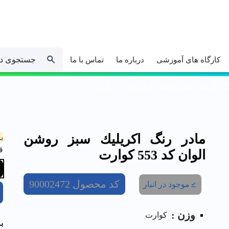
جستجوی د
کارگاه های آموزشی
درباره ما
تماس با ما
 اكريليك سبز روشن الوان کد 553 كوارت
مادر رنگ اكريليك سبز روشن
ب
ق
الوان کد 553 كوارت
کد محصول
90002472
موجود در انبار
وزن :
کوارت
ب