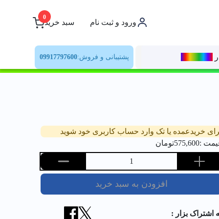
0
ورود و ثبت نام
سبد خرید
ر
رنــگ‌بازار
پشتیبانی و فروش:
09917797600
رای خریدعمده یا تک وارد حساب کاربری خود شوید
یمت :
575,600
تومان
1
افزودن به سبد خرید
ه اشتراک بزار :