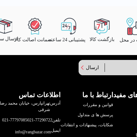
ارسال سری
بازگشت کالا
پشتیبانی 24 ساعته
ضمانت اصالت کالا
 در محل
ارسال
ای مفید
ارتباط با ما
اطلاعات تماس
آدرس
قوانین و مقررات
شرقی
پرسش ها ی متداول
تلفن
021-77290722
021-77797085
شکایات، پیشنهادات و انتقادات
ایمیل
info@rangbazar.com