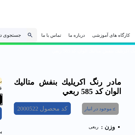
جستجوی د
کارگاه های آموزشی
درباره ما
تماس با ما
 اكريليك بنفش متاليك الوان کد 585 ربعي
مادر رنگ اكريليك بنفش متاليك
ب
ق
الوان کد 585 ربعي
کد محصول
2000522
موجود در انبار
وزن :
ربعی
ب