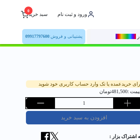
0
ورود و ثبت نام
سبد خرید
ر
رنــگ‌بازار
پشتیبانی و فروش:
09917797600
رای خریدعمده یا تک وارد حساب کاربری خود شوید
یمت :
481,500
تومان
1
افزودن به سبد خرید
ه اشتراک بزار :