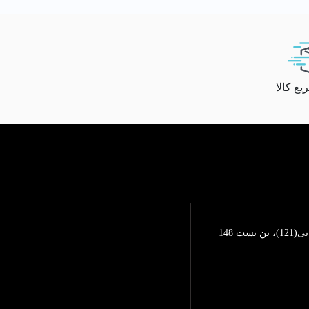
ع کالا
تهرانپارس، خیابان محمد رضایی(121)، بن بست 148