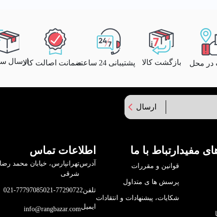
ارسال سری
بازگشت کالا
پشتیبانی 24 ساعته
ضمانت اصالت کالا
 در محل
ارسال
ای مفید
ارتباط با ما
اطلاعات تماس
آدرس
قوانین و مقررات
شرقی
پرسش ها ی متداول
تلفن
021-77290722
021-77797085
شکایات، پیشنهادات و انتقادات
ایمیل
info@rangbazar.com