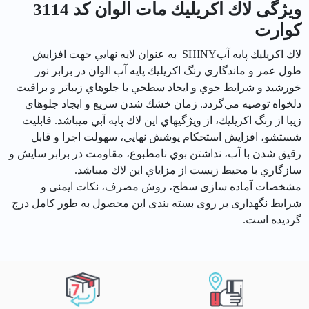
ویژگی لاك اكريليك مات الوان کد 3114
كوارت
لاك اكريليك پايه آبSHINY به عنوان لايه نهايي جهت افزايش
طول عمر‌ و ماندگاري رنگ اكريليك پايه آب الوان در برابر نور
خورشيد و شرايط جوي و ايجاد سطحي با جلوه‎اي زيباتر و براقيت
دلخواه توصيه مي‌گردد. زمان خشك شدن سريع و ايجاد جلوه‎اي
زيبا از رنگ اكريليك، از ويژگي‎هاي اين لاك پايه آبي مي‎باشد. قابليت
شستشو، افزايش استحكام پوشش نهايي، سهولت اجرا و قابل
رقيق شدن با آب، نداشتن بوي نامطبوع، مقاومت در برابر سايش و
سازگاري با محيط زيست از مزاياي اين لاك مي‎باشد.
مشخصات آماده سازی سطح، روش مصرف، نکات ایمنی و
شرایط نگهداری بر روی بسته بندی این محصول به طور کامل درج
گردیده است.