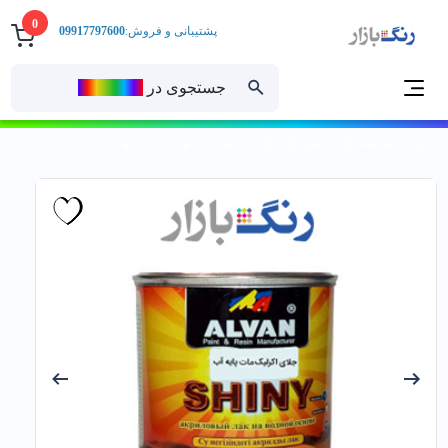
0
پشتیبانی و فروش:
09917797600
جستجوی در
رنــگ‌بازار
خانه
رنگ ساختمانی
رنگ آستری
لاک
لاك اكريليك مات الوان کد 3114 كوارت