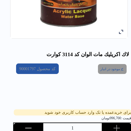
لاك اكريليك مات الوان کد 3114 كوارت
کد محصول
90001797
موجود در انبار
رای خریدعمده یا تک وارد حساب کاربری خود شوید
یمت :
996,700
تومان
1