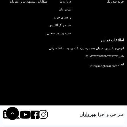
خرید ضد زنگ
درباره ما
شکایات، پیشنهادات و انتقادات
تماس باما
راهنمای خرید
خرید رنگ آلکیدی
خرید پرایمر صنعتی
اطلاعات تماس
آدرس
تهرانپارس، خیابان محمد رضایی(121)، بن بست 148 شرقی
تلفن
021-77290722
021-77797085
ایمیل
info@rangbazar.com
طراحی و اجرا
بهپردازان