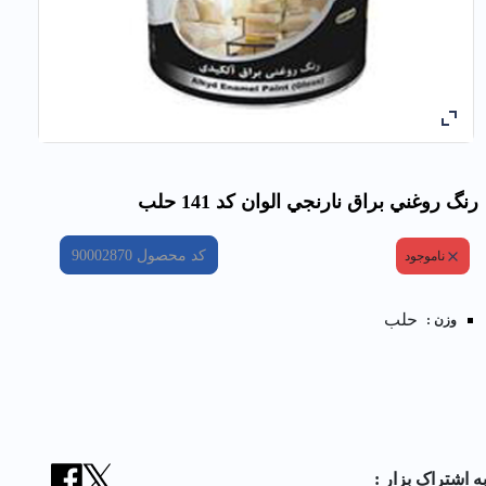
رنگ روغني براق نارنجي الوان کد 141 حلب
کد محصول
90002870
ناموجود
حلب
وزن :
ه اشتراک بزار :