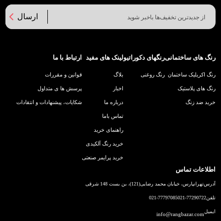
ارسال
رنگ های ساختمانی
رنگهای دکوراتیو
لینک های مفید
ارتباط با ما
رنگ اکریلیک ساختمان
رنگ روغنی
بلاگ
قوانین و مقررات
رنگ های پلاستیک
اخبار
پرسش ها ی متداول
خرید ضد زنگ
درباره ما
شکایات، پیشنهادات و انتقادات
تماس باما
راهنمای خرید
خرید رنگ آلکیدی
خرید پرایمر صنعتی
اطلاعات تماس
آدرس
تهرانپارس، خیابان محمد رضایی(121)، بن بست 148 شرقی
تلفن
021-77290722
021-77797085
ایمیل
info@rangbazar.com