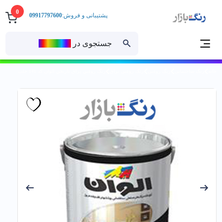
0
پشتیبانی و فروش:
09917797600
جستجوی در
رنــگ‌بازار
خانه
رنگ ساختمانی
رنگ روغنی
رنگ روغنی براق
رنگ روغني براق نارنجي الوان کد 141 حلب