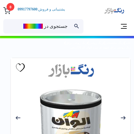
0
پشتیبانی و فروش:
09917797600
جستجوی در
رنــگ‌بازار
خانه
رنگ ساختمانی
رنگ روغنی
رنگ روغنی براق
رنگ روغني براق قهوه اي تیره الوان کد 139ربعي