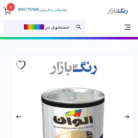
0
پشتیبانی و فروش:
09917797600
جستجوی در
رنــگ‌بازار
خانه
رنگ ساختمانی
رنگ روغنی
رنگ روغنی براق
رنگ روغني براق قرمز الوان کد 143كوارت