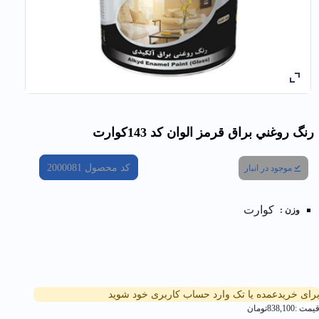
رنگ روغني براق قرمز الوان کد 143كوارت
کد محصول
2000081
موجود در انبار
کوارت
وزن :
رای خریدعمده یا تک وارد حساب کاربری خود شوید
یمت :
838,100
تومان