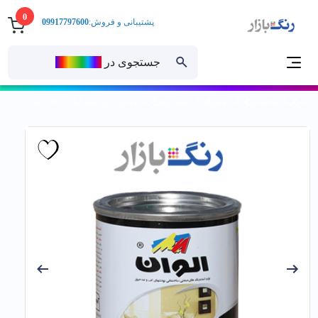
0
پشتیبانی و فروش:
09917797600
جستجوی در
رنــگ‌بازار
خانه
رنگ ساختمانی
رنگ روغنی
رنگ روغنی براق
رنگ روغني براق سفيد الوان کد 100 حلب