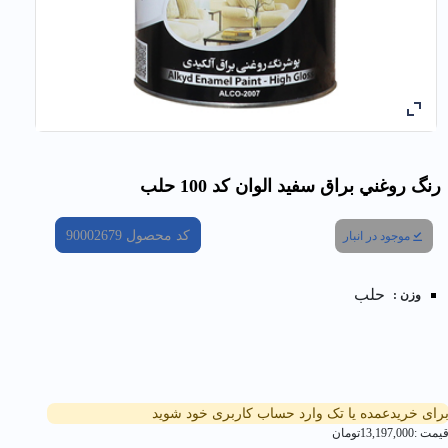
رنگ روغني براق سفيد الوان کد 100 حلب
کد محصول
90002679
موجود در انبار
حلب
وزن :
رای خریدعمده یا تک وارد حساب کاربری خود شوید
یمت :
13,197,000
تومان