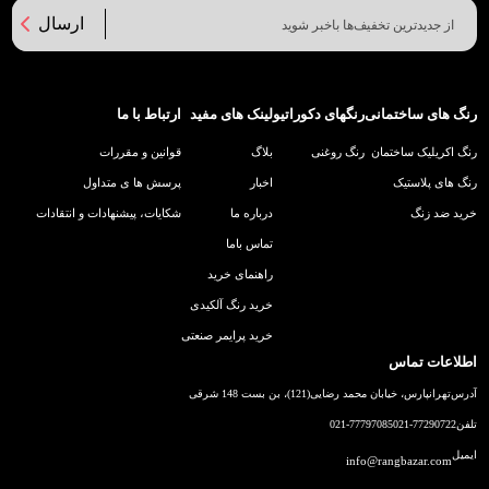
ارسال
رنگ های ساختمانی
رنگهای دکوراتیو
لینک های مفید
ارتباط با ما
رنگ اکریلیک ساختمان
رنگ روغنی
بلاگ
قوانین و مقررات
رنگ های پلاستیک
اخبار
پرسش ها ی متداول
خرید ضد زنگ
درباره ما
شکایات، پیشنهادات و انتقادات
تماس باما
راهنمای خرید
خرید رنگ آلکیدی
خرید پرایمر صنعتی
اطلاعات تماس
آدرس
تهرانپارس، خیابان محمد رضایی(121)، بن بست 148 شرقی
تلفن
021-77290722
021-77797085
ایمیل
info@rangbazar.com