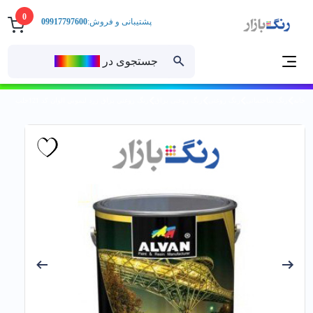
0
پشتیبانی و فروش:
09917797600
جستجوی در
رنــگ‌بازار
خانه
رنگ ساختمانی
رنگ روغنی
رنگ روغنی براق
رنگ روغني براق زرد ليمويي الوان کد 121حلب