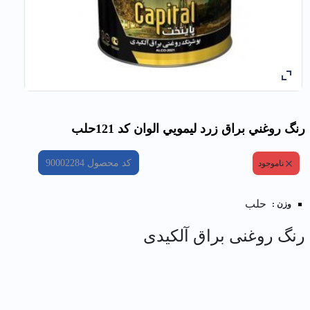
رنگ روغني براق زرد ليمويي الوان کد 121حلب
کد محصول
90002284
ناموجود
حلب
وزن :
رنگ روغنی براق آلکیدی