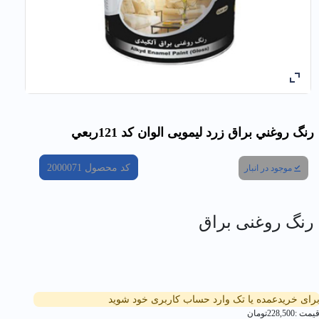
رنگ روغني براق زرد لیمویی الوان کد 121ربعي
کد محصول
2000071
موجود در انبار
رنگ روغنی براق
رای خریدعمده یا تک وارد حساب کاربری خود شوید
یمت :
228,500
تومان