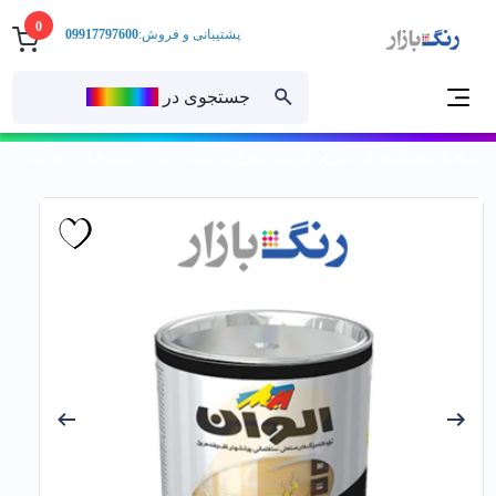
0
پشتیبانی و فروش:
09917797600
جستجوی در
رنــگ‌بازار
خانه
رنگ ساختمانی
رنگ روغنی
رنگ روغنی براق
رنگ روغني براق زرد لیمویی الوان کد 121ربعي