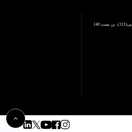
تهرانپارس، خیابان محمد رضایی(121)، بن بست 148