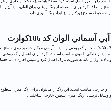
رد نظر را به طور کامل آماده کرد. سطح باید تمیز، خشک و عاری از هر
سطح را صاف کرد. برای استفاده از رنگ روغنی براق الوان، باید آن را 
رت محیط، سطح زیرکار و نیز ابزار رنگ آمیزی دارد.
سماني الوان کد 106كوارت
وزنی، با قلم مو 30 - 25 % ، با غلتک %20-25 و با پیستوله 35 - 30 % است. رنگ روغنی را باید به آر
 باید از غلتکی با موی مناسب استفاده کرد. برای اعمال رنگ روغنی با پ
 لایه اول را باید به صورت نازک اعمال کرد و سپس اجازه داد تا خشک
لی و خارجی مناسب است. این رنگ را می‌توان برای رنگ آمیزی سطوح ز
ن و وسایل تزئینی - رنگ آمیزی سطوح خارجی ساختمان