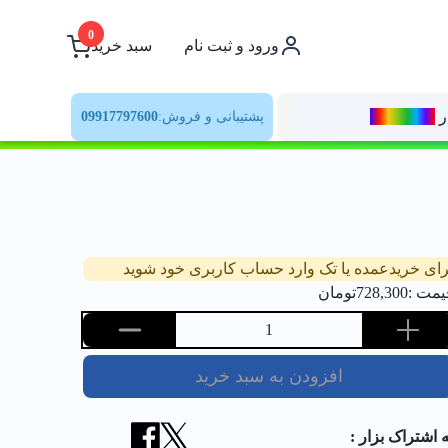
0
ورود و ثبت نام
سبد خرید
ر
رنــگ‌بازار
پشتیبانی و فروش:
09917797600
رای خریدعمده یا تک وارد حساب کاربری خود شوید
یمت :
728,300
تومان
1
افزودن به سبد خرید
ه اشتراک بزار :