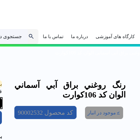
جستجوی د
کارگاه های آموزشی
درباره ما
تماس با ما
ني براق آبي آسماني الوان کد 106كوارت
رنگ روغني براق آبي آسماني
ب
ق
الوان کد 106كوارت
کد محصول
90002532
موجود در انبار
ب