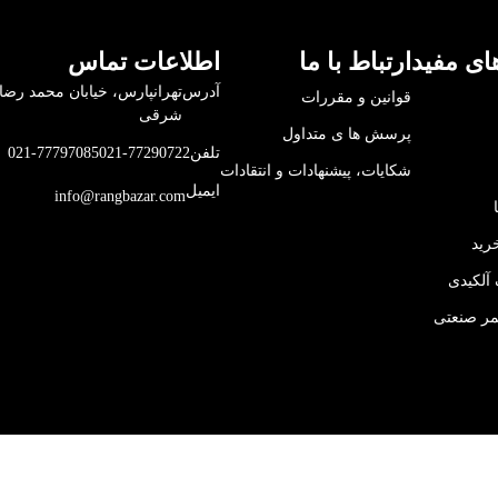
ای مفید
ارتباط با ما
اطلاعات تماس
آدرس
قوانین و مقررات
شرقی
پرسش ها ی متداول
تلفن
021-77290722
021-77797085
شکایات، پیشنهادات و انتقادات
ایمیل
info@rangbazar.com
رید
آلکیدی
مر صنعتی