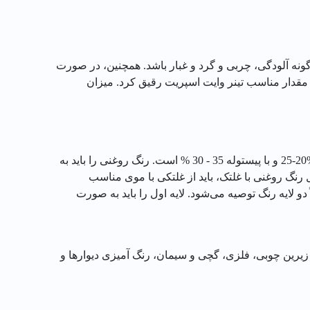
گونه آلودگی، چربی و گرد و غبار باشد. همچنین، در صورت
با مقدار مناسب تینر وایت اسپریت رقیق کرد. میزان
در شرایط معمول رنگ آمیزی، میزان اختلاط تینر وایت اسپریت به پوشرنگ بر حسب درصد وزنی، با قلم مو 30 - 25 % ، با غلتک %20-25 و با پیستوله 35 - 30 % است. رنگ روغنی را باید به
 رنگ روغنی با غلتک، باید از غلتکی با موی مناسب
و لایه رنگ توصیه می‌شود. لایه اول را باید به صورت
یرین چوبی، فلزی، گچی و سیمان، رنگ آمیزی دیوارها و