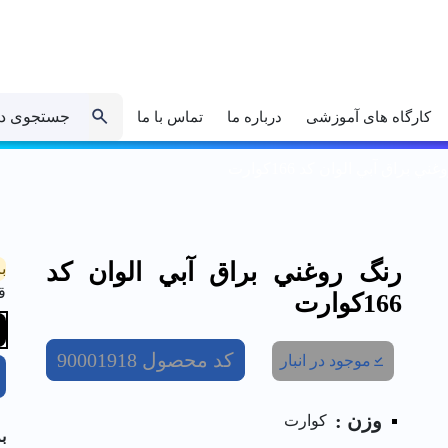
جستجوی د
کارگاه های آموزشی
درباره ما
تماس با ما
ي براق آبي الوان کد 166كوارت
رنگ روغني براق آبي الوان کد
ب
ق
166كوارت
کد محصول
90001918
موجود در انبار
وزن :
کوارت
ب