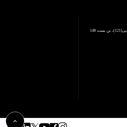
تهرانپارس، خیابان محمد رضایی(121)، بن بست 148