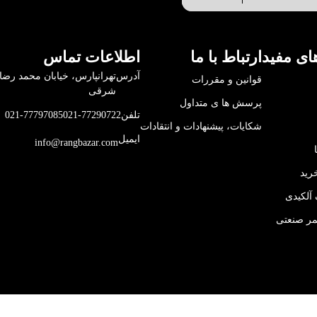
ای مفید
ارتباط با ما
اطلاعات تماس
آدرس
قوانین و مقررات
شرقی
پرسش ها ی متداول
تلفن
021-77290722
021-77797085
شکایات، پیشنهادات و انتقادات
ایمیل
info@rangbazar.com
رید
آلکیدی
مر صنعتی