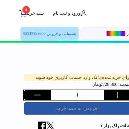
0
ورود و ثبت نام
سبد خرید
ر
رنــگ‌بازار
پشتیبانی و فروش:
09917797600
رای خریدعمده یا تک وارد حساب کاربری خود شوید
یمت :
728,300
تومان
1
افزودن به سبد خرید
ه اشتراک بزار :